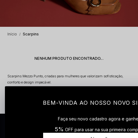
Início
Scarpins
NENHUM PRODUTO ENCONTRADO...
Scarpins Mezzo Punto, criadas para mulheres que valorizam sofisticação,
conforto e design impecável.
Confeccionados em couro premium. Com salto confortável e solado
emborrachado antiderrapante. Scarpin Mezzo Punto: o equilíbrio perfeito entre
tradição, elegância e modernidade.
BEM-VINDA AO NOSSO NOVO SI
Faça seu novo cadastro agora e ganh
CADASTRE-SE PARA RECEBER AS NOSSAS
5%
OFF para usar na sua primeira comp
Ao se inscrever você concorda em receber atualizações por e-mail