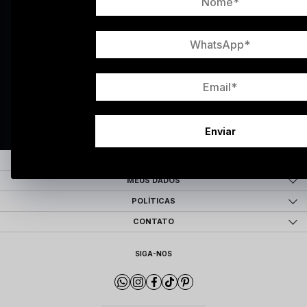
sobre as últimas coleções, campanhas e novidades.
INSCREVA-SE
Ao concluir o cadastro, você permite o tratamento de dados pessoais para finalidade
da proposta. Atenção: O cadastro é para maior de 18 anos.
Enviar
SOBRE
MEUS DADOS
POLÍTICAS
CONTATO
SIGA-NOS