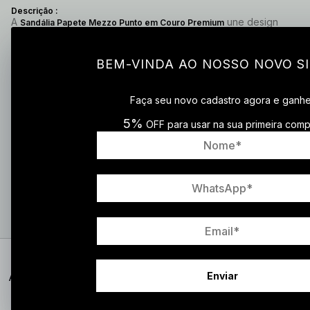
Descrição :
A
une design
Sandália Papete Mezzo Punto em Couro Premium
moderno com extremo conforto e maciez. Com salto baixo de
2cm, palmilha suave e solado antiderrapante, garante leveza e
segurança em qualquer ocasião. Seu visual fashion transforma
BEM-VINDA AO NOSSO NOVO SI
produções simples em looks atuais e cheios de estilo,
combinando com vestidos, alfaiataria ou jeans para um toque
urbano sofisticado.
Faça seu novo cadastro agora e ganh
Especificações:
5%
·
Material do cabedal: Couro Premium
OFF para usar na sua primeira comp
·
Material da palmilha: Couro Premium
·
Solado: Borracha antiderrapante
·
Altura do salto: 2,0 cm
·
Peso: 200g (varia conforme a numeração)
Cuidados
Enviar