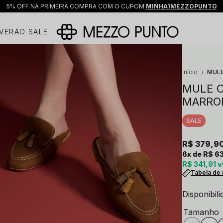
5% OFF NA PRIMEIRA COMPRA COM O CUPOM:
MINHA1MEZZOPUNTO
VERÃO SALE
Início
MUL
MULE 
MARRO
SALE
R$ 379,9
6x
R$ 6
R$ 341,91
vi
Tabela de
Disponibil