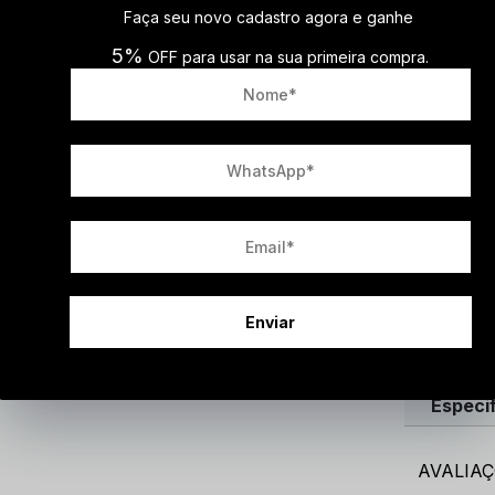
Conheça 
Faça seu novo cadastro agora e ganhe
entre est
mule com 
5%
OFF para usar na sua primeira compra.
para quem
nobuck de
macio aos
combinar 
facilita 
super prát
sem perde
Especifica
·
M
·
S
·
A
·
P
Enviar
Cuidad
Especi