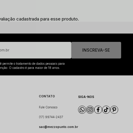
liação cadastrada para esse produto.
INSCREVA-SE
cê permite o tratamento de dados pessoais para
enção: O cadastro é para maior de 18 anos.
CONTATO
SIGA-NOS
Fale Conosco
(17) 99744-2437
sac@mezzopunto.com.br