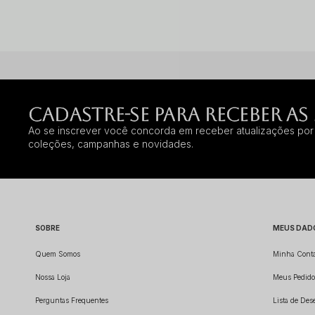
CADASTRE-SE PARA RECEBER AS
Ao se inscrever você concorda em receber atualizações por 
coleções, campanhas e novidades.
SOBRE
MEUS DAD
Quem Somos
Minha Cont
Nossa Loja
Meus Pedido
Perguntas Frequentes
Lista de Des