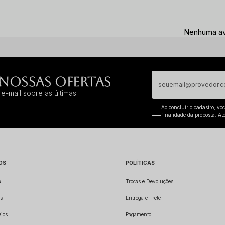
Nenhuma ava
 NOSSAS OFERTAS
e-mail sobre as últimas
Ao concluir o cadastro, vo
finalidade da proposta. At
OS
POLÍTICAS
a
Trocas e Devoluções
s
Entrega e Frete
ejos
Pagamento