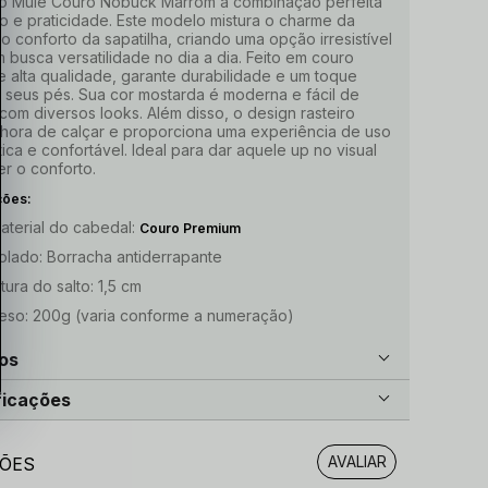
o Mule Couro Nobuck Marrom a combinação perfeita
ilo e praticidade. Este modelo mistura o charme da
o conforto da sapatilha, criando uma opção irresistível
 busca versatilidade no dia a dia. Feito em couro
 alta qualidade, garante durabilidade e um toque
 seus pés. Sua cor mostarda é moderna e fácil de
com diversos looks. Além disso, o design rasteiro
na hora de calçar e proporciona uma experiência de uso
ica e confortável. Ideal para dar aquele up no visual
r o conforto.
ções:
aterial do cabedal:
Couro Premium
olado: Borracha antiderrapante
ltura do salto: 1,5 cm
eso: 200g (varia conforme a numeração)
os
ficações