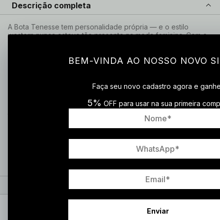
Descrição completa
A Bota Tenesse tem personalidade própria — e o estilo
western nunca esteve tão presente na moda feminina. Com o
cano em couro de cabra legítimo tão macio que cai
naturalmente criando aquele efeito enrugado charmoso, o
BEM-VINDA AO NOSSO NOVO SI
bico quadrado e o salto cowboy que dá altura sem perder o
equilíbrio, ela é a bota para a mulher que gosta de se
expressar pelo que calça.
O caramelo no couro de cabra é uma combinação irresistível
Faça seu novo cadastro agora e ganh
— a cor quente e versátil ganha profundidade e brilho natural
na textura do couro, criando uma peça que combina com
5%
OFF para usar na sua primeira comp
jeans, com saia midi, com vestido boho. A costura decorativa
no cano e a aba característica do estilo western completam o
visual com aquele detalhe que só uma peça artesanal tem.
Com forro interno em couro legítimo e acabamento artesanal
feito à mão desde 1981, a Tenesse é uma bota com alma —
feita para durar e ser usada com muito estilo.
Especificações
Cuidados
Enviar